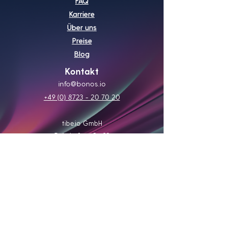
FAQ
Karriere
Über uns
Preise
Blog
Kontakt
info@bonos.io
+49 (0) 8723 - 20 70 20
tibe.io GmbH
Bahnhofstraße 29
D-94424 Arnstorf
tibe.io GmbH erbringt keine Steuer- oder
Rechtsberatung.
Aus Gründen der Lesbarkeit verwenden wir auf dieser
Website das generische Maskulinum.