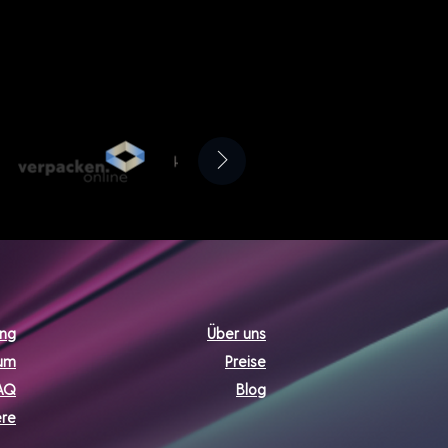
ung
Über uns
um
Preise
AQ
Blog
ere