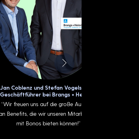
Jan Coblenz und Stefan Vogelskamp,
Floria
Geschäftführer bei Brangs + Heinrich
S
“Wir freuen uns auf die große Auswahl
"Als Steuer
an Benefits, die wir unseren Mitarbeitern
gutem Bei
mit Bonos bieten können!”
Nettoloh
gerne