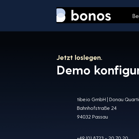
Be
Jetzt loslegen.
Demo konfigur
tibe.io GmbH |
Donau Quarti
Bahnhofstraße 2
4
94032 Passau
+49 (0) 8723 - 20 70 20