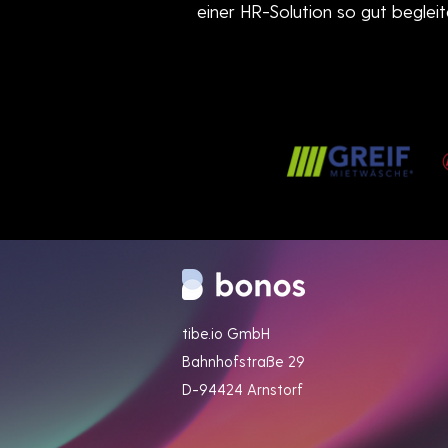
einer HR-Solution so gut begleit
tibe.io GmbH
Bahnhofstraße 29
D-94424 Arnstorf