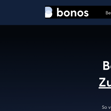
Be
B
Zu
So v