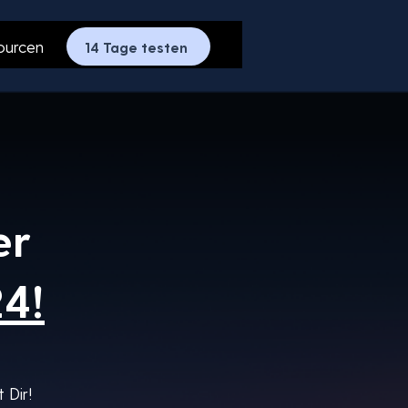
ourcen
14 Tage testen
er
4!
 Dir!