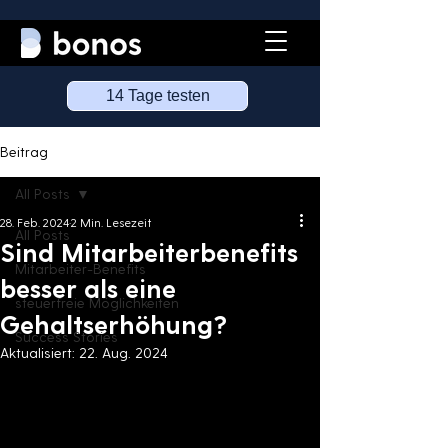
14 Tage testen
Beitrag
All Posts
28. Feb. 2024
2 Min. Lesezeit
All Posts
Sind Mitarbeiterbenefits
Mitarbeiter-Benefits
besser als eine
steuerfreie Möglichkeiten
Gehaltserhöhung?
Success Stories
Aktualisiert:
22. Aug. 2024